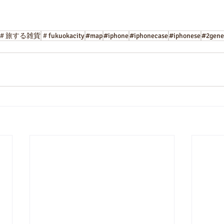
＃旅する雑貨
＃fukuokacity
#map
#iphone
#iphonecase
#iphonese
#2gene