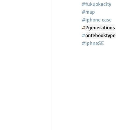
#fukuokacity
#map
#iphone case
#
2generations
#
ontebooktype
#iphneSE