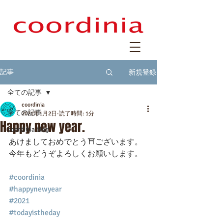
新規登録
記事
全ての記事
coordinia
全ての記事
2021年1月2日
読了時間: 1分
Happy new year.
coordinia blog
あけましておめでとう⛩ございます。
今年もどうぞよろしくお願いします。
#coordinia
#happynewyear
#2021
#todayistheday